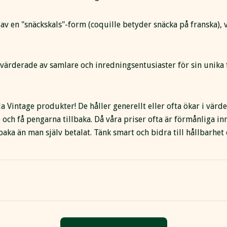
v en "snäckskals"-form (coquille betyder snäcka på franska), v
värderade av samlare och inredningsentusiaster för sin unika 
lla Vintage produkter! De håller generellt eller ofta ökar i värd
e och få pengarna tillbaka. Då våra priser ofta är förmånliga i
baka än man själv betalat. Tänk smart och bidra till hållbarhet 