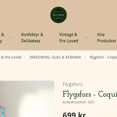
 &
Konfektyr &
Vintage &
Alla
ty
Delikatess
Pre-Loved
Produkter
e & Pre-Loved
INREDNING, GLAS & KERAMIK
Flygsfors - Coqui
Flygsfors
Flygsfors - Coqu
Artikelnummer:
005
699 kr