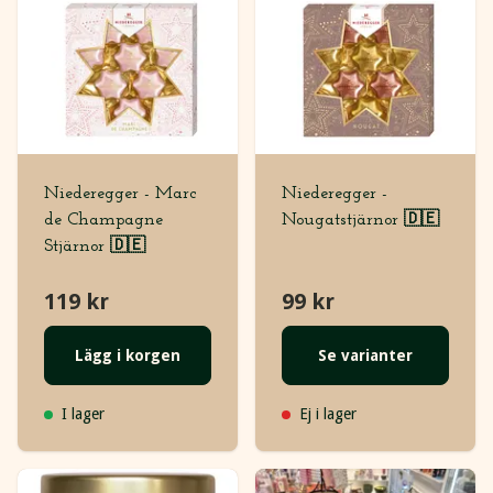
Niederegger - Marc
Niederegger -
de Champagne
Nougatstjärnor 🇩🇪
Stjärnor 🇩🇪
119 kr
99 kr
Lägg i korgen
Se varianter
I lager
Ej i lager