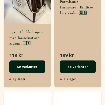
Farmhouse
Farmyard - Brittiska
havrekakor 🇬🇧
Lyxig Chokladcigarr
med hasselnöt och
krokant 🇮🇹
119 kr
199 kr
Se varianter
Se varianter
Ej i lager
Ej i lager