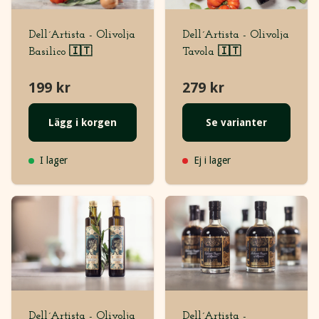
Dell´Artista - Olivolja
Dell´Artista - Olivolja
Basilico 🇮🇹
Tavola 🇮🇹
199 kr
279 kr
Lägg i korgen
Se varianter
I lager
Ej i lager
Dell´Artista - Olivolja
Dell´Artista -