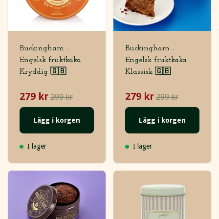
Buckingham -
Buckingham -
Engelsk fruktkaka
Engelsk fruktkaka
Kryddig 🇬🇧
Klassisk 🇬🇧
279 kr
279 kr
299 kr
299 kr
Lägg i korgen
Lägg i korgen
I lager
I lager