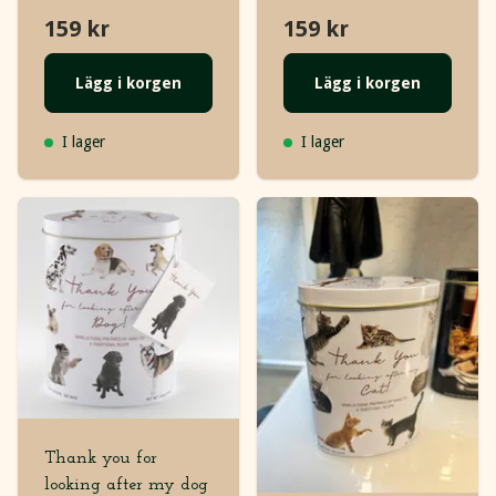
159 kr
159 kr
Lägg i korgen
Lägg i korgen
I lager
I lager
Thank you for
looking after my dog