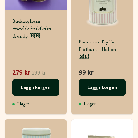
Buckingham -
Engelsk fruktkaka
Brandy 🇬🇧
Premium Tryffel i
Plåtburk - Hallon
🇸🇪
279 kr
99 kr
299 kr
Lägg i korgen
Lägg i korgen
I lager
I lager