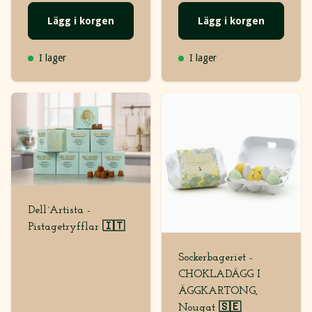
Lägg i korgen
Lägg i korgen
I lager
I lager
Dell´Artista -
Pistagetryfflar 🇮🇹
Sockerbageriet -
CHOKLADÄGG I
ÄGGKARTONG,
Nougat 🇸🇪