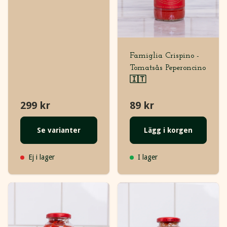
Famiglia Crispino -
Tomatsås Peperoncino
🇮🇹
299 kr
89 kr
Se varianter
Lägg i korgen
Ej i lager
I lager