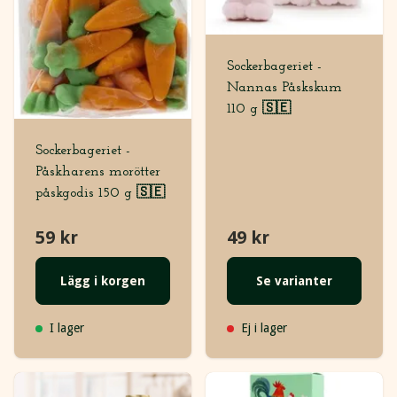
Sockerbageriet -
Nannas Påskskum
110 g 🇸🇪
Sockerbageriet -
Påskharens morötter
påskgodis 150 g 🇸🇪
59 kr
49 kr
Lägg i korgen
Se varianter
I lager
Ej i lager