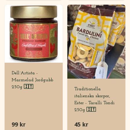
Dell´Artista -
Marmelad Jordgubb
250g 🇮🇹
Traditionella
italienska skorpor,
Ester - Taralli Tondi
250g 🇮🇹
99 kr
45 kr