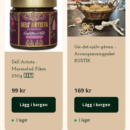
Gör-det-själv-gåvan -
Arrangemangpaket
RUSTIK
Dell´Artista -
Marmelad Fikon
250g 🇮🇹
99 kr
169 kr
Lägg i korgen
Lägg i korgen
I lager
I lager