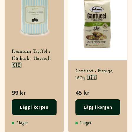
Premium Tryffel i
Plåtburk - Havssalt
🇸🇪
Cantucci - Pistage,
180g 🇮🇹
99 kr
45 kr
Lägg i korgen
Lägg i korgen
I lager
I lager