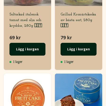
Soltorkad italensk
Grillad Kronärtskocka
tomat med olja och
av bästa sort, 280g
kryddor, 280g 🇮🇹
🇮🇹
69 kr
79 kr
Lägg i korgen
Lägg i korgen
I lager
I lager