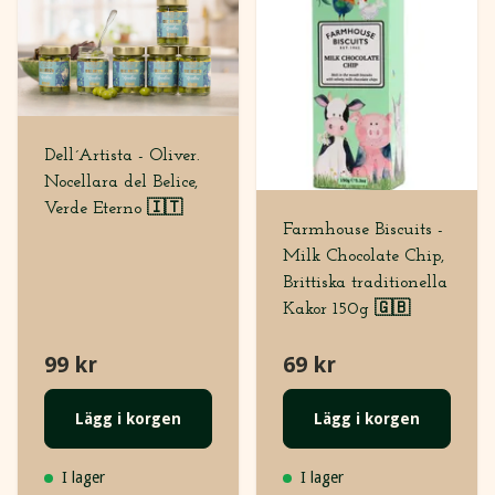
Dell´Artista - Oliver.
Nocellara del Belice,
Verde Eterno 🇮🇹
Farmhouse Biscuits -
Milk Chocolate Chip,
Brittiska traditionella
Kakor 150g 🇬🇧
99 kr
69 kr
Lägg i korgen
Lägg i korgen
I lager
I lager