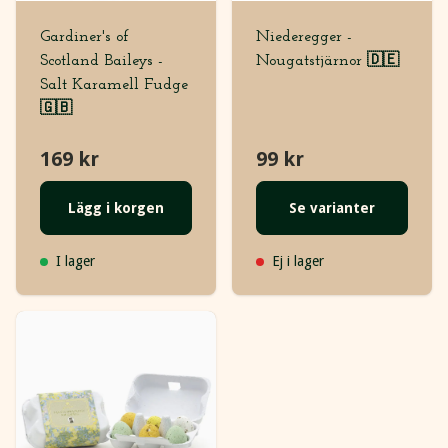
Gardiner's of
Niederegger -
Scotland Baileys -
Nougatstjärnor 🇩🇪
Salt Karamell Fudge
🇬🇧
169 kr
99 kr
Lägg i korgen
Se varianter
I lager
Ej i lager