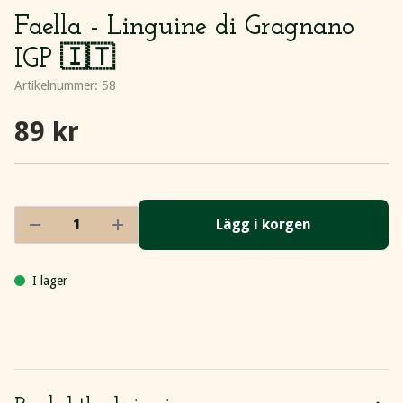
Faella - Linguine di Gragnano
IGP 🇮🇹
Artikelnummer:
58
89 kr
Lägg i korgen
I lager