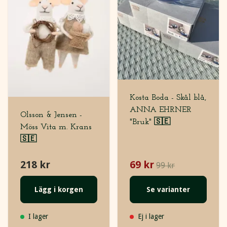
Kosta Boda - Skål blå,
ANNA EHRNER
Olsson & Jensen -
"Bruk" 🇸🇪
Möss Vita m. Krans
🇸🇪
218 kr
69 kr
99 kr
Lägg i korgen
Se varianter
I lager
Ej i lager