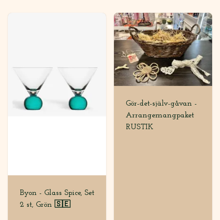
Gör-det-själv-gåvan -
Arrangemangpaket
RUSTIK
Byon - Glass Spice, Set
2 st, Grön 🇸🇪