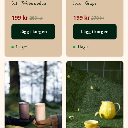
fat - Watermelon
lock - Grape
199 kr
199 kr
289 kr
279 kr
Lägg i korgen
Lägg i korgen
I lager
I lager