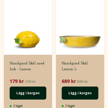
Handgjord Skål med
Handgjord Skål -
lock - Lemon
Lemon L
179 kr
689 kr
139 kr
899 kr
Lägg i korgen
Lägg i korgen
I lager
I lager