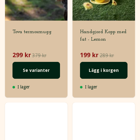
Tova termosmugg
Handgjord Kopp med
fat - Lemon
299 kr
199 kr
379 kr
289 kr
Se varianter
Lägg i korgen
I lager
I lager