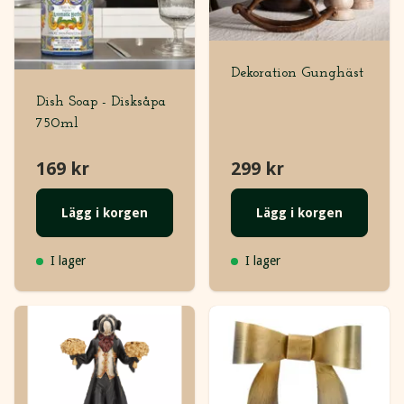
Dekoration Gunghäst
Dish Soap - Disksåpa
750ml
169 kr
299 kr
Lägg i korgen
Lägg i korgen
I lager
I lager