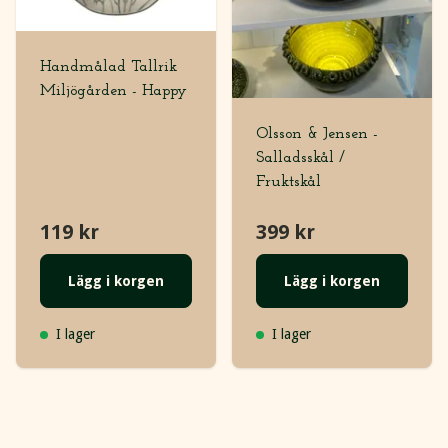
Handmålad Tallrik
Miljögården - Happy
Olsson & Jensen -
Salladsskål /
Fruktskål
119 kr
399 kr
Lägg i korgen
Lägg i korgen
I lager
I lager