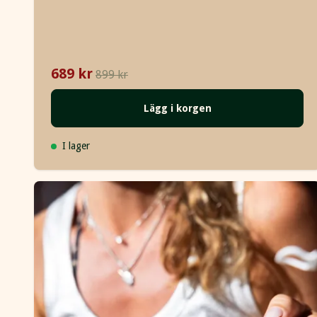
689 kr
899 kr
Lägg i korgen
I lager