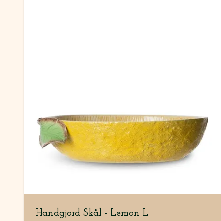
Handgjord Skål - Lemon L