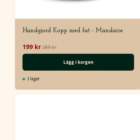
Handgjord Kopp med fat - Mandarie
199 kr
289 kr
Lägg i korgen
I lager