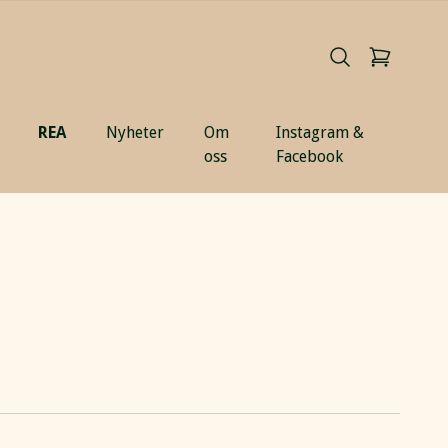
REA
Nyheter
Om
Instagram &
oss
Facebook