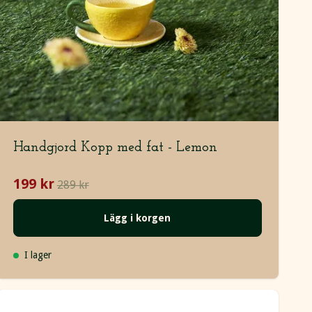
Handgjord Kopp med fat - Lemon
199 kr
289 kr
Lägg i korgen
I lager