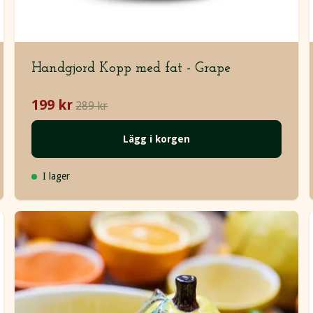
Handgjord Kopp med fat - Grape
199 kr
289 kr
Lägg i korgen
I lager