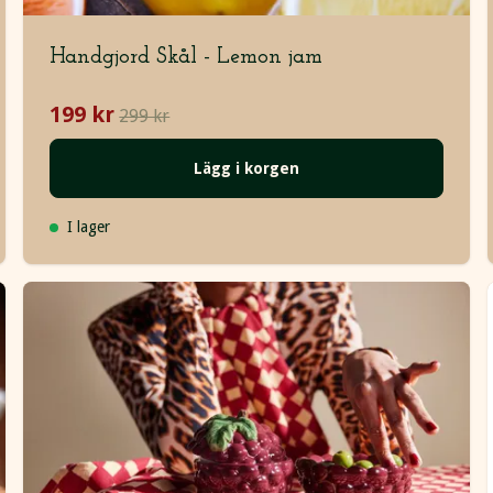
Handgjord Skål - Lemon jam
199 kr
299 kr
Lägg i korgen
I lager