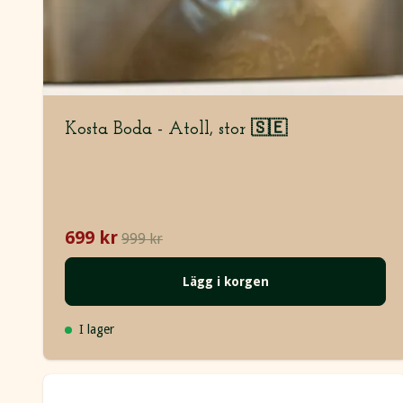
Kosta Boda - Atoll, stor 🇸🇪
699 kr
999 kr
Lägg i korgen
I lager