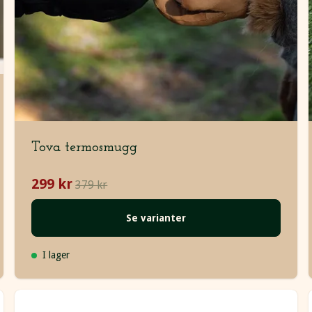
Tova termosmugg
299 kr
379 kr
Se varianter
I lager