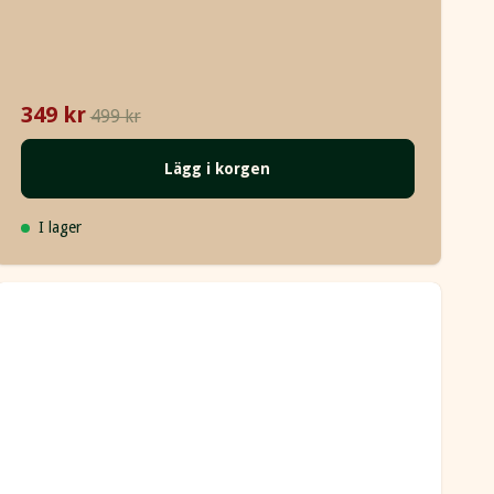
349 kr
499 kr
Lägg i korgen
I lager