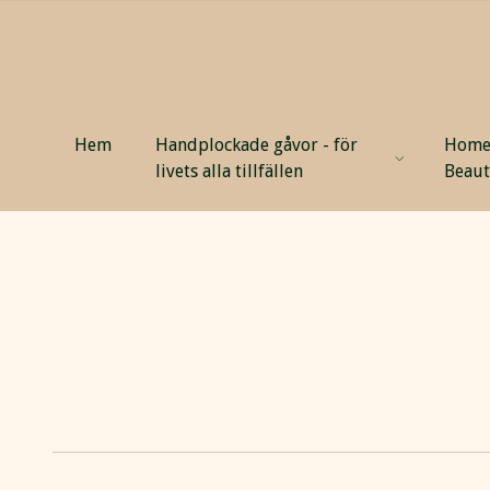
Hem
Handplockade gåvor - för
Home
livets alla tillfällen
Beau