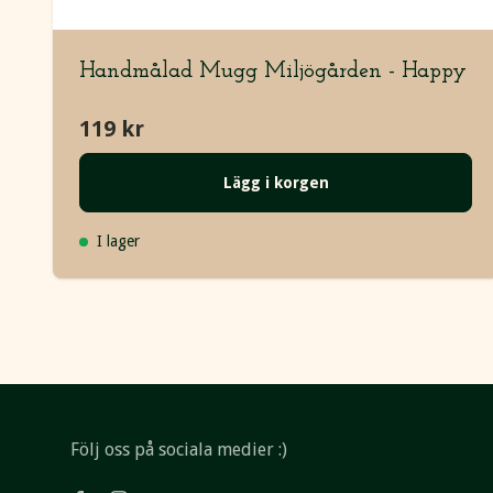
Handmålad Mugg Miljögården - Happy
119 kr
Lägg i korgen
I lager
Följ oss på sociala medier :)