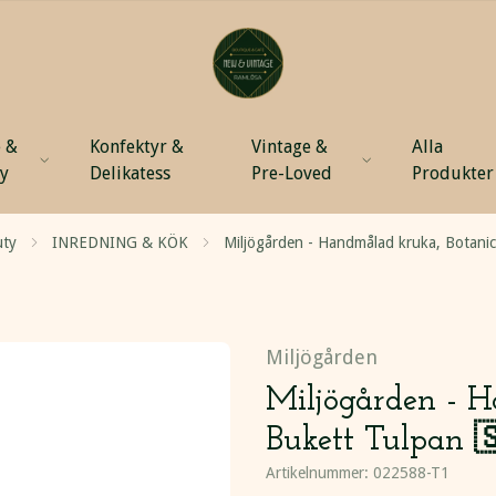
 &
Konfektyr &
Vintage &
Alla
ty
Delikatess
Pre-Loved
Produkter
uty
INREDNING & KÖK
Miljögården - Handmålad kruka, Botani
Miljögården
Miljögården - H
Bukett Tulpan 
Artikelnummer:
022588-T1