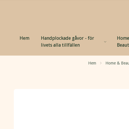
Hem
Handplockade gåvor - för
Home
livets alla tillfällen
Beau
Hem
Home & Bea