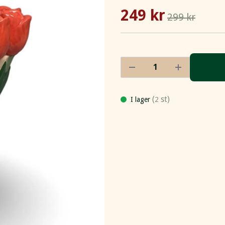
249 kr
299 kr
(
st)
I lager
2