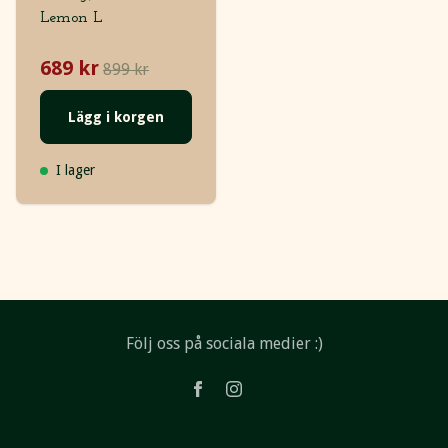
Lemon L
689 kr
899 kr
Lägg i korgen
I lager
Följ oss på sociala medier :)