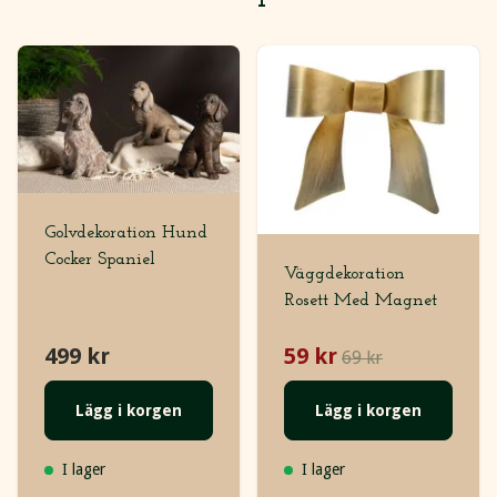
Golvdekoration Hund
Cocker Spaniel
Väggdekoration
Rosett Med Magnet
499 kr
59 kr
69 kr
Lägg i korgen
Lägg i korgen
I lager
I lager