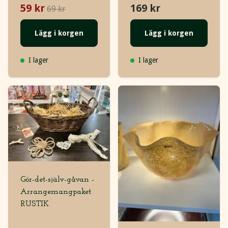
59 kr
169 kr
69 kr
Lägg i korgen
Lägg i korgen
I lager
I lager
Gör-det-själv-gåvan -
Arrangemangpaket
RUSTIK