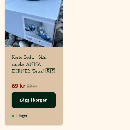
Kosta Boda - Skål
smoke, ANNA
EHRNER "Bruk" 🇸🇪
69 kr
99 kr
Lägg i korgen
I lager