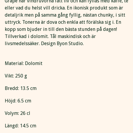
Grape har vindruvorna fått liv och kan fyllas med kaffe, te
eller vad du helst vill dricka. En ikonisk produkt som är
detaljrik men på samma gång fyllig, nästan chunky, i sitt
uttryck. Tonerna är dova och enkla att förälska sig i. En
kopp som bjuder in till den bästa stunden på dagen!
Tillverkad i dolomit. Tål maskindisk och är
livsmedelssäker. Design Byon Studio.
Material: Dolomit
Vikt: 250 g
Bredd: 13.5 cm
Höjd: 6.5 cm
Volym: 26 cl
Längd: 14.5 cm