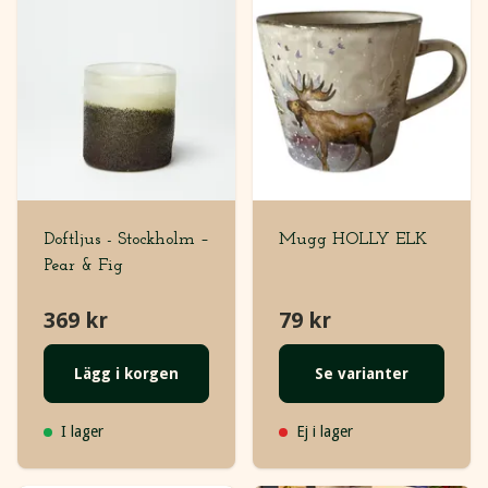
Doftljus - Stockholm –
Mugg HOLLY ELK
Pear & Fig
369 kr
79 kr
Lägg i korgen
Se varianter
I lager
Ej i lager