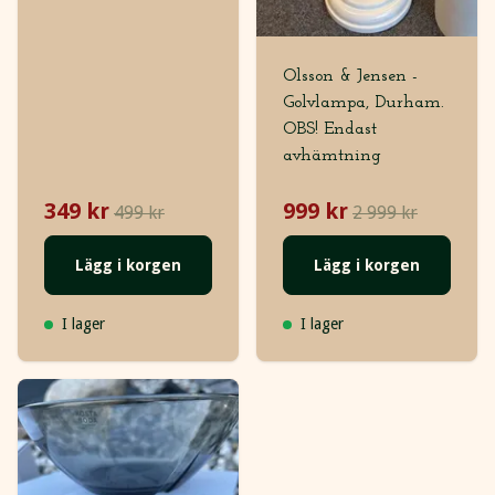
Olsson & Jensen -
Golvlampa, Durham.
OBS! Endast
avhämtning
349 kr
999 kr
499 kr
2 999 kr
Lägg i korgen
Lägg i korgen
I lager
I lager