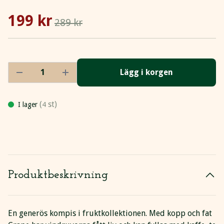
199 kr
289 kr
Lägg i korgen
(
st)
I lager
4
Produktbeskrivning
En generös kompis i fruktkollektionen. Med kopp och fat