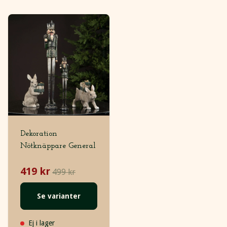
Dekoration
Nötknäppare General
419 kr
499 kr
Se varianter
Ej i lager