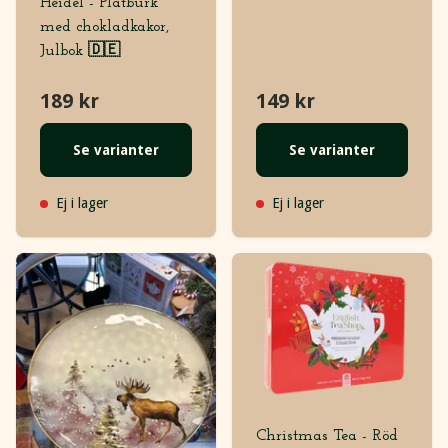
Heidel - Plåtburk
med chokladkakor,
Julbok 🇩🇪
189 kr
149 kr
Se varianter
Se varianter
Ej i lager
Ej i lager
Christmas Tea - Röd