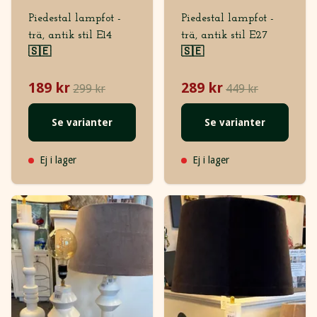
Piedestal lampfot -
Piedestal lampfot -
trä, antik stil E14
trä, antik stil E27
🇸🇪
🇸🇪
189 kr
289 kr
299 kr
449 kr
Se varianter
Se varianter
Ej i lager
Ej i lager