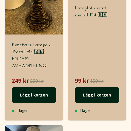
Lampfot - svart
metall E14 🇸🇪
Konstverk Lampa -
Trästil E14 🇸🇪
ENDAST
AVHÄMTNING!
249 kr
99 kr
599 kr
199 kr
Lägg i korgen
Lägg i korgen
I lager
I lager