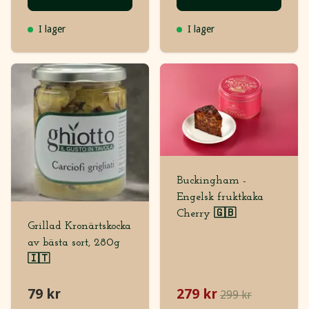
I lager
I lager
Buckingham -
Engelsk fruktkaka
Cherry 🇬🇧
Grillad Kronärtskocka
av bästa sort, 280g
🇮🇹
79 kr
279 kr
299 kr