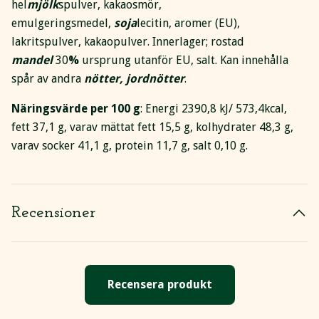
hel
mjölk
spulver, kakaosmör,
emulgeringsmedel,
soja
lecitin, aromer (EU),
lakritspulver, kakaopulver. Innerlager; rostad
mandel
30
%
ursprung utanför EU, salt. Kan innehålla
spår av andra
nötter, jordnötter
.
Näringsvärde per 100 g
: Energi 2390,8 kJ/ 573,4kcal,
fett 37,1 g, varav mättat fett 15,5 g, kolhydrater 48,3 g,
varav socker 41,1 g, protein 11,7 g, salt 0,10 g.
Recensioner
Recensera produkt