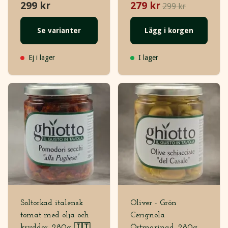
299 kr
279 kr
299 kr
Se varianter
Lägg i korgen
Ej i lager
I lager
Soltorkad italensk
Oliver - Grön
tomat med olja och
Cerignola
kryddor, 280g 🇮🇹
Örtmarinad, 280g