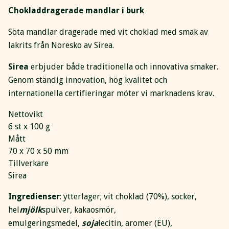
Chokladdragerade mandlar i burk
Söta mandlar dragerade med vit choklad med smak av
lakrits från Noresko av Sirea.
Sirea
erbjuder både traditionella och innovativa smaker.
Genom ständig innovation, hög kvalitet och
internationella certifieringar möter vi marknadens krav.
Nettovikt
6 st x 100 g
Mått
70 x 70 x 50 mm
Tillverkare
Sirea
Ingredienser
: ytterlager; vit choklad (70%), socker,
hel
mjölk
spulver, kakaosmör,
emulgeringsmedel,
soja
lecitin, aromer (EU),