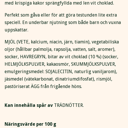
med krispiga kakor sprängfyllda med len vit choklad.
Perfekt som gåva eller för att göra testunden lite extra
speciell. En underbar njutning som både barn och vuxna
uppskattar.
MJÖL (VETE, kalcium, niacin, järn, tiamin), vegetabiliska
oljor (hållbar palmolja, rapsolja, vatten, salt, aromer),
socker, HAVREGRYN, bitar av vit choklad (10 %) (socker,
HELMJÖLKSPULVER, kakaosmör, SKUMMJÖLKSPULVER,
emulgeringsmedel: SOJALECITIN, naturlig vaniljarom),
jäsmedel (vätekarbonat, dinatriumdifosfat), rismjöl,
pastöriserat ÄGG från frigående höns.
Kan innehålla spår av
TRÄDNÖTTER.
Näringsvärde per 100 g