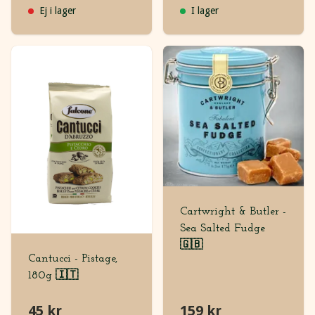
Ej i lager
I lager
Cartwright & Butler -
Sea Salted Fudge
🇬🇧
Cantucci - Pistage,
180g 🇮🇹
45 kr
159 kr