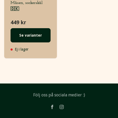
Måsen, sockerskål
🇩🇰
449 kr
Se varianter
Ej i lager
Följ oss på sociala medier :)