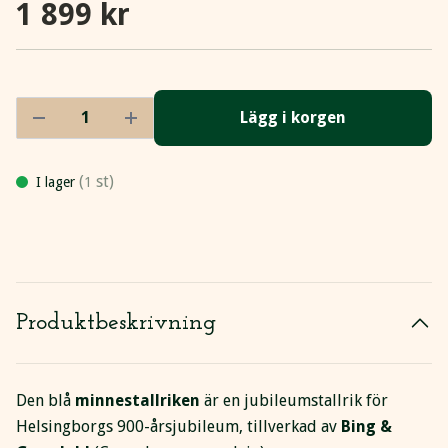
1 899 kr
Lägg i korgen
(
st)
I lager
1
Produktbeskrivning
Den blå
minnestallriken
är en jubileumstallrik för
Helsingborgs 900-årsjubileum, tillverkad av
Bing &