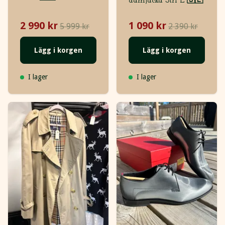
damjacka Strl L 🇸🇪
2 990 kr
1 090 kr
5 999 kr
2 390 kr
Lägg i korgen
Lägg i korgen
I lager
I lager