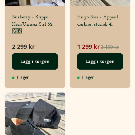
Burberry - Kappa
Hugo Boss - Appeal
Herr/Unisex Strl 52
derbies, storlek 41
🇬🇧
2 299 kr
1 299 kr
3 199 kr
Lägg i korgen
Lägg i korgen
I lager
I lager