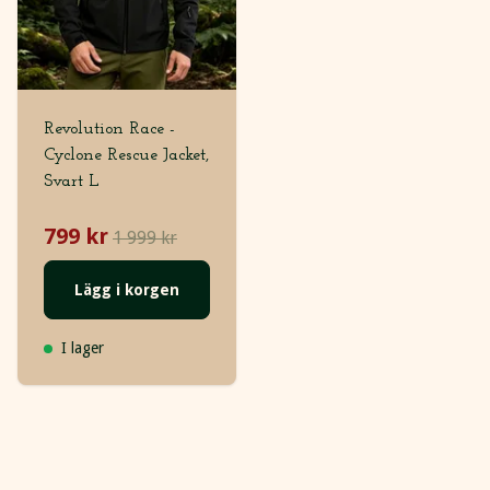
Revolution Race -
Cyclone Rescue Jacket,
Svart L
799 kr
1 999 kr
Lägg i korgen
I lager