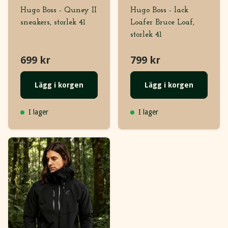
Hugo Boss - Quney II
Hugo Boss - lack
sneakers, storlek 41
Loafer Bruce Loaf,
storlek 41
699 kr
799 kr
Lägg i korgen
Lägg i korgen
I lager
I lager