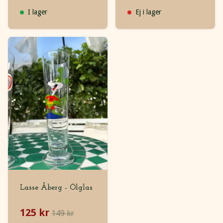
I lager
Ej i lager
Lasse Åberg - Ölglas
125 kr
149 kr