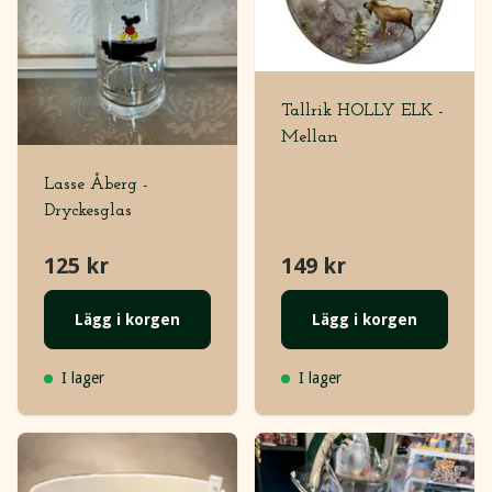
Tallrik HOLLY ELK -
Mellan
Lasse Åberg -
Dryckesglas
125 kr
149 kr
Lägg i korgen
Lägg i korgen
I lager
I lager