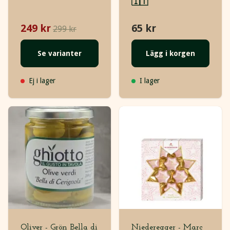
🇮🇹
249 kr
65 kr
299 kr
Se varianter
Lägg i korgen
Ej i lager
I lager
Oliver - Grön Bella di
Niederegger - Marc