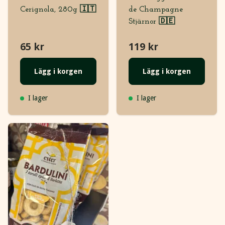
Cerignola, 280g 🇮🇹
de Champagne
Stjärnor 🇩🇪
65 kr
119 kr
Lägg i korgen
Lägg i korgen
I lager
I lager