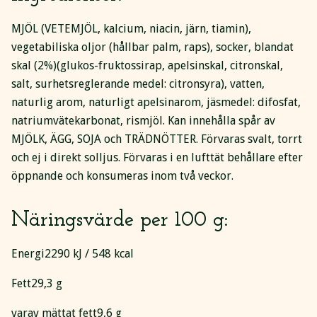
MJÖL (VETEMJÖL, kalcium, niacin, järn, tiamin),
vegetabiliska oljor (hållbar palm, raps), socker, blandat
skal (2%)(glukos-fruktossirap, apelsinskal, citronskal,
salt, surhetsreglerande medel: citronsyra), vatten,
naturlig arom, naturligt apelsinarom, jäsmedel: difosfat,
natriumvätekarbonat, rismjöl. Kan innehålla spår av
MJÖLK, ÄGG, SOJA och TRÄDNÖTTER. Förvaras svalt, torrt
och ej i direkt solljus. Förvaras i en lufttät behållare efter
öppnande och konsumeras inom två veckor.
Näringsvärde per 100 g:
Energi
2290 kJ / 548 kcal
Fett
29,3 g
varav mättat fett
9,6 g