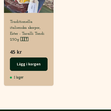
Traditionella
italienska skorpor,
Ester - Taralli Tondi
250g 🇮🇹
45 kr
Lägg i korgen
I lager