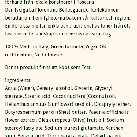
förhand från lokala konstnärer i Toscana.
Den lyxiga La Florentina Bellosguardo kollektionen
berättar om hemligheterna bakom vår kultur och region.
En doftresa mellan enkla och traditionellas toner från ett
fascinerande landskap som överraskar varje dag.
100 % Made in Italy, Green formula, Vegan OK
certification, No Colorants
Denna produkt finns att köpa som
Test
Ingredients:
Aqua (Water), Cetearyl alcohol, Glycerin, Glyceryl
stearate, Stearic acid, Cocos nucifera (Coconut) oil,
Helianthus annuus (Sunflower) seed oil, Dicaprylyl ether,
Butyrospermum parkii (Shea) butter, Paeonia officinalis
flower extract, Olea europaea (Olive) fruit oil, Sodium
stearoyl lactylate, Sodium lauroyl glutamate, Xanthan
gum, Benzoic acid, Tocopheryl acetate, Dehydroacetic