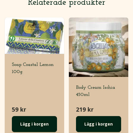
Relaterade produkter
Soap Coastal Lemon
100g
Body Cream Ischia
450ml
59 kr
219 kr
Lägg i korgen
Lägg i korgen