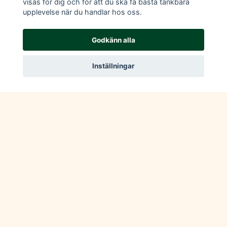
visas för dig och för att du ska få bästa tänkbara
upplevelse när du handlar hos oss.
Godkänn alla
Läs mer
Inställningar
Köpvillkor
Kontakt
© 2026 New & Vintage Ramlösa