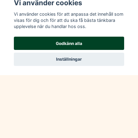
Vi använder cookies
Vi använder cookies för att anpassa det innehåll som
visas för dig och för att du ska få bästa tänkbara
upplevelse när du handlar hos oss.
Läs mer
Godkänn alla
Köpvillkor
Kontakt
Inställningar
© 2026 New & Vintage Ramlösa