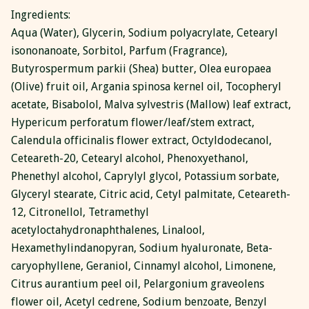
Ingredients:
Aqua (Water), Glycerin, Sodium polyacrylate, Cetearyl
isononanoate, Sorbitol, Parfum (Fragrance),
Butyrospermum parkii (Shea) butter, Olea europaea
(Olive) fruit oil, Argania spinosa kernel oil, Tocopheryl
acetate, Bisabolol, Malva sylvestris (Mallow) leaf extract,
Hypericum perforatum flower/leaf/stem extract,
Calendula officinalis flower extract, Octyldodecanol,
Ceteareth-20, Cetearyl alcohol, Phenoxyethanol,
Phenethyl alcohol, Caprylyl glycol, Potassium sorbate,
Glyceryl stearate, Citric acid, Cetyl palmitate, Ceteareth-
12, Citronellol, Tetramethyl
acetyloctahydronaphthalenes, Linalool,
Hexamethylindanopyran, Sodium hyaluronate, Beta-
caryophyllene, Geraniol, Cinnamyl alcohol, Limonene,
Citrus aurantium peel oil, Pelargonium graveolens
flower oil, Acetyl cedrene, Sodium benzoate, Benzyl