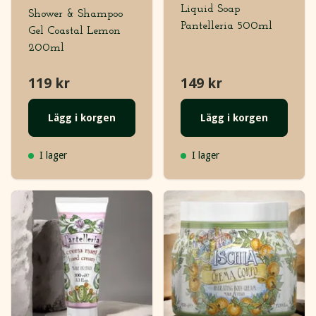
Liquid Soap
Shower & Shampoo
Pantelleria 500ml
Gel Coastal Lemon
200ml
119 kr
149 kr
Lägg i korgen
Lägg i korgen
I lager
I lager