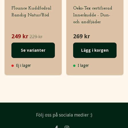
Flounce Kuddfodral
Oeko-Tex certifierad
Randig Natur/Röd
Innerkudde - Dun-
och andfjäder
249 kr
269 kr
229 kr
Se varianter
Lägg i korgen
Ej i lager
I lager
Följ oss på sociala medier :)