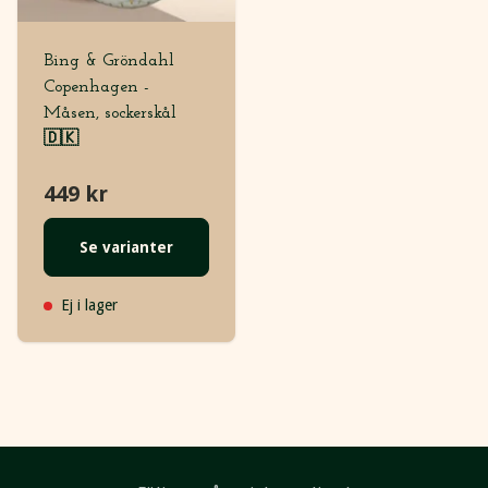
Bing & Gröndahl
Copenhagen -
Måsen, sockerskål
🇩🇰
449 kr
Se varianter
Ej i lager