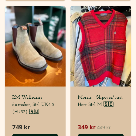
RM Williams -
Morris - Slipover/väst
damskor, Strl UK4,5
Herr Strl M 🇸🇪
(EU37) 🇦🇺
749 kr
349 kr
449 kr