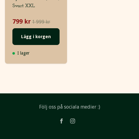
Svart XXL
799 kr
1 999 kr
Lägg i korgen
I lager
Följ oss på sociala medier :)