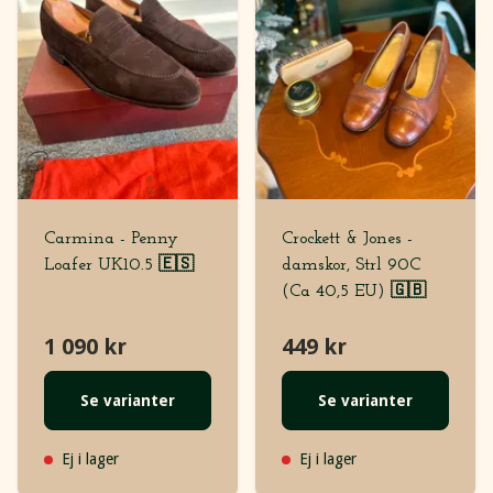
Carmina - Penny
Crockett & Jones -
Loafer UK10.5 🇪🇸
damskor, Strl 90C
(Ca 40,5 EU) 🇬🇧
1 090 kr
449 kr
Se varianter
Se varianter
Ej i lager
Ej i lager