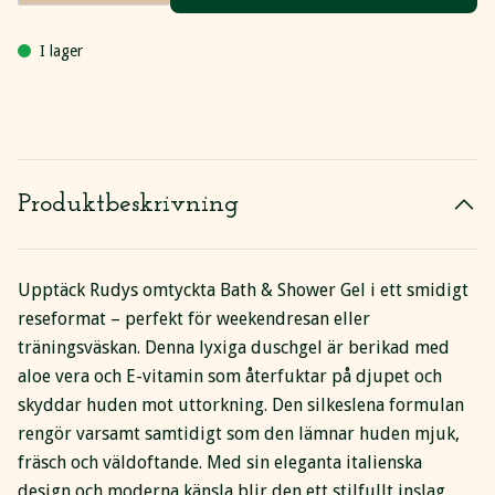
I lager
Produktbeskrivning
Upptäck Rudys omtyckta Bath & Shower Gel i ett smidigt
reseformat – perfekt för weekendresan eller
träningsväskan. Denna lyxiga duschgel är berikad med
aloe vera och E-vitamin som återfuktar på djupet och
skyddar huden mot uttorkning. Den silkeslena formulan
rengör varsamt samtidigt som den lämnar huden mjuk,
fräsch och väldoftande. Med sin eleganta italienska
design och moderna känsla blir den ett stilfullt inslag