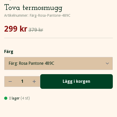
Tova termosmugg
Artikelnummer:
Färg-Rosa-Pantone-489C
299 kr
379 kr
Färg
Lägg i korgen
(
st)
I lager
4