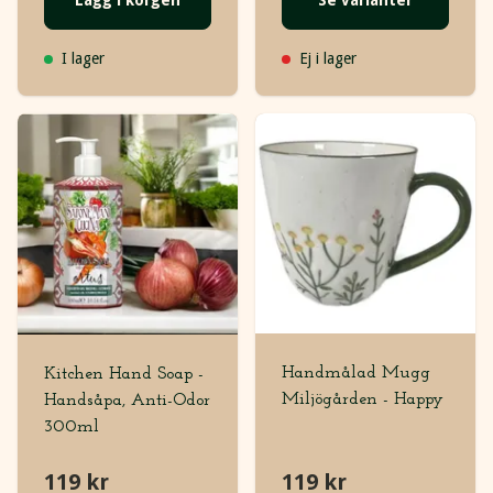
Lägg i korgen
Se varianter
I lager
Ej i lager
Handmålad Mugg
Kitchen Hand Soap -
Miljögården - Happy
Handsåpa, Anti-Odor
300ml
119 kr
119 kr