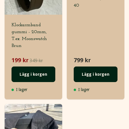
40
Klockarmband
gummi - 20mm,
T.ex. Moonswatch
Brun
199 kr
799 kr
349 kr
Lägg i korgen
Lägg i korgen
I lager
I lager