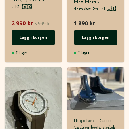
Boots, Ej använda
Max Mara -
UK11 🇪🇸
damskor, Strl 41 🇮🇹
2 990 kr
1 890 kr
5 999 kr
Lägg i korgen
Lägg i korgen
I lager
I lager
Hugo Boss - Raidie
Chelsea boots, storlek